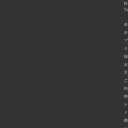
M
Y
ホ
お
プ
カ
採
お
天
ご
料
特
キ
ド
倶