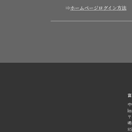
⇒
ホームページログイン方法
富
中
㎞
〒
鳴
8