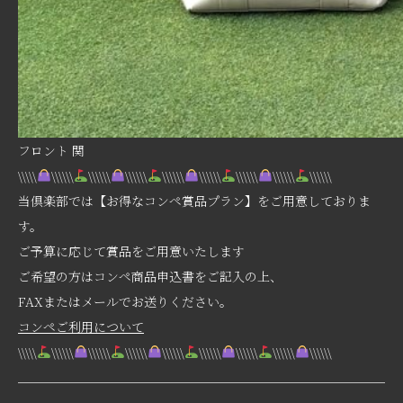
フロント 関
\\\\\
\\\\\\
\\\\\\
\\\\\\
\\\\\\
\\\\\\
\\\\\\
\\\\\\
\\\\\\
当倶楽部では【お得なコンペ賞品プラン】をご用意しておりま
す。
ご予算に応じて賞品をご用意いたします
ご希望の方はコンペ商品申込書をご記入の上、
FAXまたはメールでお送りください。
コンペご利用について
\\\\\
\\\\\\
\\\\\\
\\\\\\
\\\\\\
\\\\\\
\\\\\\
\\\\\\
\\\\\\