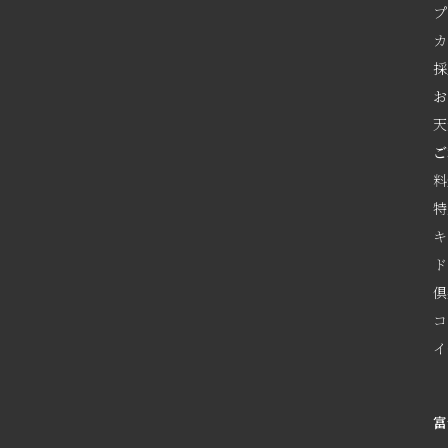
プ
カ
採
お
天
ご
料
特
キ
ド
倶
コ
イ
富