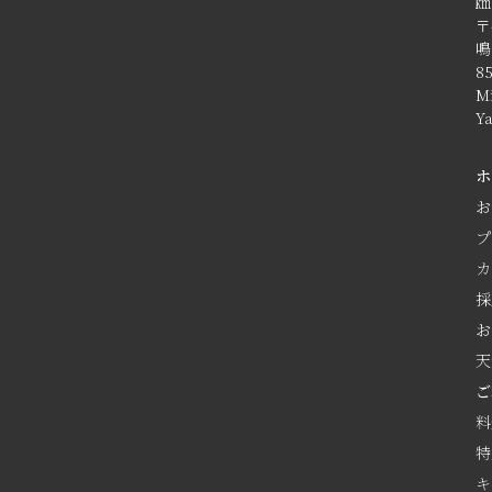
㎞
〒
鳴
8
M
Y
ホ
お
プ
カ
採
お
天
ご
料
特
キ