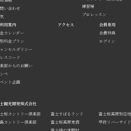
用情報
練習場
問い合わせ
プロレッスン
気
利用案内
アクセス
会員専用
金カレンダー
会員特典
別料金プラン
ログイン
ャンセルポリシー
レスコード
楽部からのお願い
ンペ
ベント企画
士観光開発株式会社
士桜カントリー倶楽部
富士すばるランド
富士桜高原別荘
島カントリー倶楽部
富士桜高原麦酒
甲府リバーサイ
富士緑の休暇村