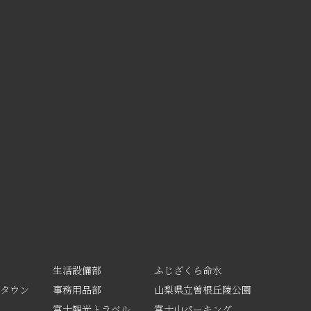
地
生活設備部
ふじざくら命水
ドタウン
事務用品部
山梨県立曽根丘陵公園
富士観光トラベル
富士山パーキング