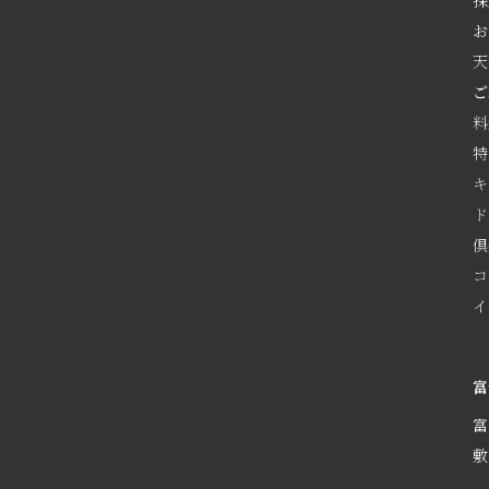
採
お
天
ご
料
特
キ
ド
倶
コ
イ
富
富
敷