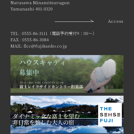
Narusawa Minamitsurugun
Yamanashi 401-0320
Access
TEL : 0555-86-3111（電話予約受付9：00〜）
FAX : 0555-86-3084
MAIL: flcc@fujikanko.co.jp