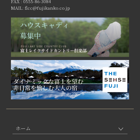
FAX : 0555-86-3084
MAIL: flcc@fujikanko.co.jp
ホーム