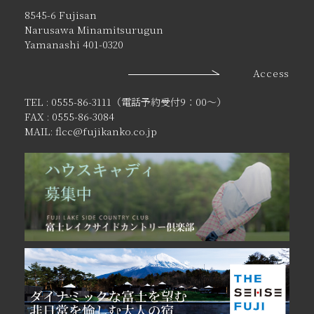
8545-6 Fujisan
Narusawa Minamitsurugun
Yamanashi 401-0320
Access
TEL : 0555-86-3111（電話予約受付9：00〜）
FAX : 0555-86-3084
MAIL: flcc@fujikanko.co.jp