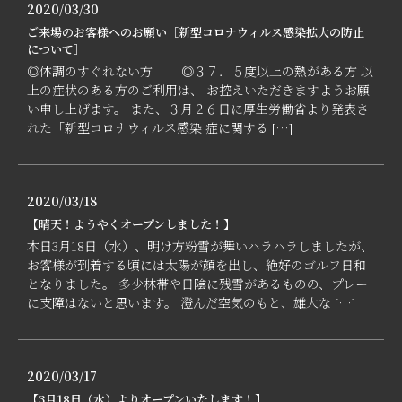
2020/03/30
ご来場のお客様へのお願い［新型コロナウィルス感染拡大の防止
について］
◎体調のすぐれない方 ◎３７．５度以上の熱がある方 以
上の症状のある方のご利用は、 お控えいただきますようお願
い申し上げます。 また、３月２６日に厚生労働省より発表さ
れた「新型コロナウィルス感染 症に関する […]
2020/03/18
【晴天！ようやくオープンしました！】
本日3月18日（水）、明け方粉雪が舞いハラハラしましたが、
お客様が到着する頃には太陽が顔を出し、絶好のゴルフ日和
となりました。 多少林帯や日陰に残雪があるものの、プレー
に支障はないと思います。 澄んだ空気のもと、雄大な […]
2020/03/17
【3月18日（水）よりオープンいたします！】