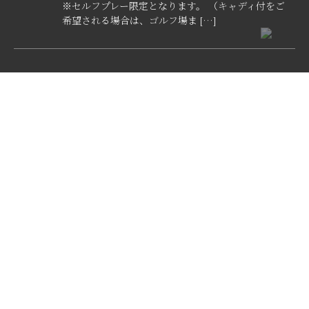
※セルフプレー限定となります。 （キャディ付をご
希望される場合は、ゴルフ場ま […]
2020/02/18
２０２０シーズンのオープンにつきまして
お待たせいたしました。 ２０２０シーズンのオープンは３月
１４日を予定しております。 ホームページも新しくなり、
Web予約も新しくなりましたので是非ご利用ください。 宜し
くお願い致します。
Archive
2026