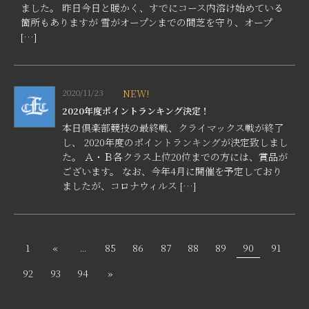
ました。 昨日今日と暖かく、すでにコース内溶け始めている
箇所もありますが 雪がオープンまでの間芝を守り、オープ
[…]
2020/11/23
NEW!
2020年度ポイントランキング決定！
本日倶楽部競技の最終戦、クライマックス戦が終了
し、 2020年度のポイントランキングが決定致しまし
た。 Ａ・Ｂ各クラス上位20位までの方には、賞品が
ございます。 なお、今年4月に開催を予定しており
ましたが、コロナウィルス […]
1
«
...
85
86
87
88
89
90
91
92
93
94
»